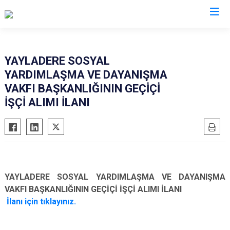
Bingöl
YAYLADERE SOSYAL
YARDIMLAŞMA VE DAYANIŞMA
Adaklı
VAKFI BAŞKANLIĞININ GEÇİÇİ
Genç
İŞÇİ ALIMI İLANI
Karlıova
Kiğı
Solhan
Yayladere
Yedisu
YAYLADERE SOSYAL YARDIMLAŞMA VE DAYANIŞMA
VAKFI BAŞKANLIĞININ GEÇİÇİ İŞÇİ ALIMI İLANI
İlanı için tıklayınız.